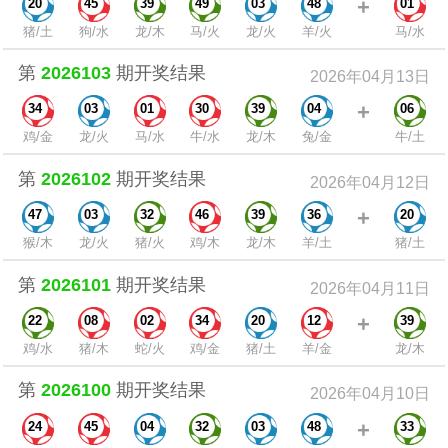
+
20
45
39
49
03
48
01
猪/土
狗/水
龙/木
马/火
龙/火
羊/火
马/水
第
2026103
期开奖结果
2026年04月13日
+
34
03
01
30
39
04
06
鸡/金
龙/火
马/水
牛/水
龙/木
兔/金
牛/土
第
2026102
期开奖结果
2026年04月12日
+
47
03
32
46
39
36
20
猴/木
龙/火
猪/火
鸡/木
龙/木
羊/土
猪/土
第
2026101
期开奖结果
2026年04月11日
+
22
08
02
34
20
12
39
鸡/水
猪/木
蛇/火
鸡/金
猪/土
羊/金
龙/木
第
2026100
期开奖结果
2026年04月10日
+
24
45
04
32
03
48
33