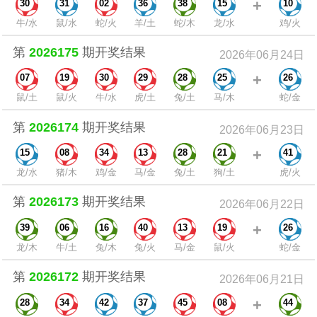
+
30
31
02
36
38
15
10
牛/水
鼠/水
蛇/火
羊/土
蛇/木
龙/水
鸡/火
第
2026175
期开奖结果
2026年06月24日
+
07
19
30
29
28
25
26
鼠/土
鼠/火
牛/水
虎/土
兔/土
马/木
蛇/金
第
2026174
期开奖结果
2026年06月23日
+
15
08
34
13
28
21
41
龙/水
猪/木
鸡/金
马/金
兔/土
狗/土
虎/火
第
2026173
期开奖结果
2026年06月22日
+
39
06
16
40
13
19
26
龙/木
牛/土
兔/木
兔/火
马/金
鼠/火
蛇/金
第
2026172
期开奖结果
2026年06月21日
+
28
34
42
37
45
08
44