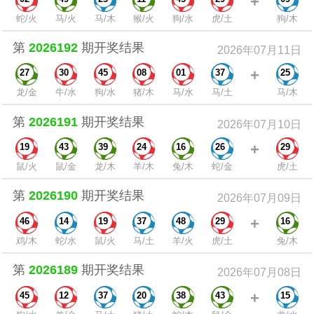
+
蛇/火
马/火
马/木
猴/火
狗/水
虎/土
狗/木
第
2026192
期开奖结果
2026年07月11日
+
27
30
45
08
01
37
25
龙/金
牛/水
狗/水
猪/木
马/水
马/土
马/木
第
2026191
期开奖结果
2026年07月10日
+
19
43
39
24
16
26
29
鼠/火
鼠/金
龙/木
羊/木
兔/木
蛇/金
虎/土
第
2026190
期开奖结果
2026年07月09日
+
46
14
19
37
48
29
16
鸡/木
蛇/水
鼠/火
马/土
羊/火
虎/土
兔/木
第
2026189
期开奖结果
2026年07月08日
+
45
12
37
20
38
43
15