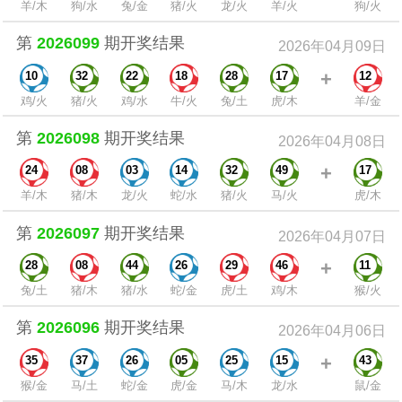
羊/木
狗/水
兔/金
猪/火
龙/火
羊/火
狗/火
第
2026099
期开奖结果
2026年04月09日
+
10
32
22
18
28
17
12
鸡/火
猪/火
鸡/水
牛/火
兔/土
虎/木
羊/金
第
2026098
期开奖结果
2026年04月08日
+
24
08
03
14
32
49
17
羊/木
猪/木
龙/火
蛇/水
猪/火
马/火
虎/木
第
2026097
期开奖结果
2026年04月07日
+
28
08
44
26
29
46
11
兔/土
猪/木
猪/水
蛇/金
虎/土
鸡/木
猴/火
第
2026096
期开奖结果
2026年04月06日
+
35
37
26
05
25
15
43
猴/金
马/土
蛇/金
虎/金
马/木
龙/水
鼠/金