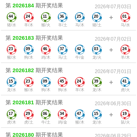
第
2026184
期开奖结果
2026年07月03日
+
44
24
11
36
25
20
01
猪/水
羊/木
猴/火
羊/土
马/木
猪/土
马/水
第
2026183
期开奖结果
2026年07月02日
+
23
09
46
37
42
03
24
猴/水
狗/木
鸡/木
马/土
牛/金
龙/火
羊/木
第
2026182
期开奖结果
2026年07月01日
+
15
23
09
45
24
39
41
龙/水
猴/水
狗/木
狗/水
羊/木
龙/木
虎/火
第
2026181
期开奖结果
2026年06月30日
+
17
29
06
34
47
15
19
虎/木
虎/土
牛/土
鸡/金
猴/木
龙/水
鼠/火
第
2026180
期开奖结果
2026年06月29日