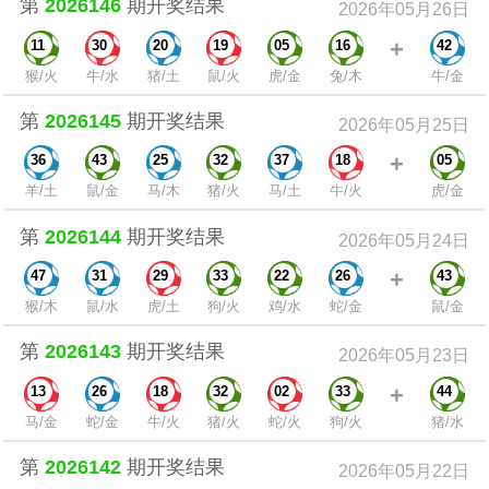
第
2026146
期开奖结果
2026年05月26日
+
11
30
20
19
05
16
42
猴/火
牛/水
猪/土
鼠/火
虎/金
兔/木
牛/金
第
2026145
期开奖结果
2026年05月25日
+
36
43
25
32
37
18
05
羊/土
鼠/金
马/木
猪/火
马/土
牛/火
虎/金
第
2026144
期开奖结果
2026年05月24日
+
47
31
29
33
22
26
43
猴/木
鼠/水
虎/土
狗/火
鸡/水
蛇/金
鼠/金
第
2026143
期开奖结果
2026年05月23日
+
13
26
18
32
02
33
44
马/金
蛇/金
牛/火
猪/火
蛇/火
狗/火
猪/水
第
2026142
期开奖结果
2026年05月22日