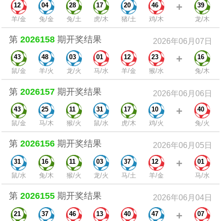
+
12
04
28
17
20
46
39
羊/金
兔/金
兔/土
虎/木
猪/土
鸡/木
龙/木
第
2026158
期开奖结果
2026年06月07日
+
43
48
03
01
12
23
16
鼠/金
羊/火
龙/火
马/水
羊/金
猴/水
兔/木
第
2026157
期开奖结果
2026年06月06日
+
43
25
11
31
17
10
40
鼠/金
马/木
猴/火
鼠/水
虎/木
鸡/火
兔/火
第
2026156
期开奖结果
2026年06月05日
+
31
16
11
03
37
12
01
鼠/水
兔/木
猴/火
龙/火
马/土
羊/金
马/水
第
2026155
期开奖结果
2026年06月04日
+
21
37
46
13
40
47
07