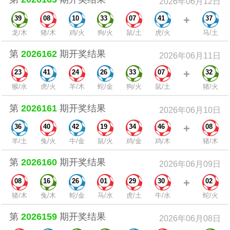
2026年06月12日
+
39
08
10
33
07
41
37
龙/木
猪/木
鸡/火
狗/火
鼠/土
虎/火
马/土
第
2026162
期开奖结果
2026年06月11日
+
23
41
24
26
33
07
32
猴/水
虎/火
羊/木
蛇/金
狗/火
鼠/土
猪/火
第
2026161
期开奖结果
2026年06月10日
+
36
40
42
19
34
46
08
羊/土
兔/火
牛/金
鼠/火
鸡/金
鸡/木
猪/木
第
2026160
期开奖结果
2026年06月09日
+
08
16
26
01
29
30
02
猪/木
兔/木
蛇/金
马/水
虎/土
牛/水
蛇/火
第
2026159
期开奖结果
2026年06月08日