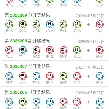
兔/火
马/土
龙/水
虎/木
牛/金
羊/火
马/火
第
2026209
期开奖结果
2026年07月28日
+
44
05
39
14
21
22
08
猪/水
虎/金
龙/木
蛇/水
狗/土
鸡/水
猪/木
第
2026208
期开奖结果
2026年07月27日
+
07
48
40
35
23
28
19
鼠/土
羊/火
兔/火
猴/金
猴/水
兔/土
鼠/火
第
2026207
期开奖结果
2026年07月26日
+
09
40
26
23
44
13
31
狗/木
兔/火
蛇/金
猴/水
猪/水
马/金
鼠/水
第
2026206
期开奖结果
2026年07月25日
+
09
49
37
03
40
35
47
狗/木
马/火
马/土
龙/火
兔/火
猴/金
猴/木