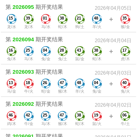
第
2026095
期开奖结果
2026年04月05日
+
15
39
01
38
21
48
35
龙/水
龙/木
马/水
蛇/木
狗/土
羊/火
猴/金
第
2026094
期开奖结果
2026年04月04日
+
16
25
04
28
43
38
17
兔/木
马/木
兔/金
兔/土
鼠/金
蛇/木
虎/木
第
2026093
期开奖结果
2026年04月03日
+
13
18
26
47
48
04
40
马/金
牛/火
蛇/金
猴/木
羊/火
兔/金
兔/火
第
2026092
期开奖结果
2026年04月02日
+
46
42
25
47
38
19
06
鸡/木
牛/金
马/木
猴/木
蛇/木
鼠/火
牛/土
第
2026091
期开奖结果