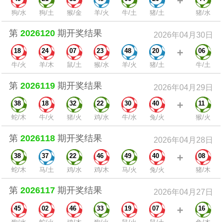
+
狗/水
狗/土
猴/金
羊/火
牛/土
猪/土
猪/水
第
2026120
期开奖结果
2026年04月30日
+
18
24
07
23
48
20
06
牛/火
羊/木
鼠/土
猴/水
羊/火
猪/土
牛/土
第
2026119
期开奖结果
2026年04月29日
+
38
18
32
22
30
40
11
蛇/木
牛/火
猪/火
鸡/水
牛/水
兔/火
猴/火
第
2026118
期开奖结果
2026年04月28日
+
38
37
22
46
49
40
08
蛇/木
马/土
鸡/水
鸡/木
马/火
兔/火
猪/木
第
2026117
期开奖结果
2026年04月27日
+
45
02
46
33
19
07
16