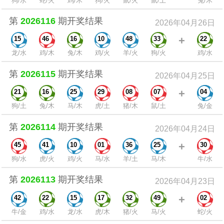
狗/水
蛇/火
鸡/木
狗/火
鼠/火
鼠/土
兔/木
第
2026116
期开奖结果
2026年04月26日
+
15
46
16
10
48
33
22
龙/水
鸡/木
兔/木
鸡/火
羊/火
狗/火
鸡/水
第
2026115
期开奖结果
2026年04月25日
+
21
16
25
29
08
07
04
狗/土
兔/木
马/木
虎/土
猪/木
鼠/土
兔/金
第
2026114
期开奖结果
2026年04月24日
+
45
41
10
01
36
25
30
狗/水
虎/火
鸡/火
马/水
羊/土
马/木
牛/水
第
2026113
期开奖结果
2026年04月23日
+
42
22
15
17
32
49
02
牛/金
鸡/水
龙/水
虎/木
猪/火
马/火
蛇/火