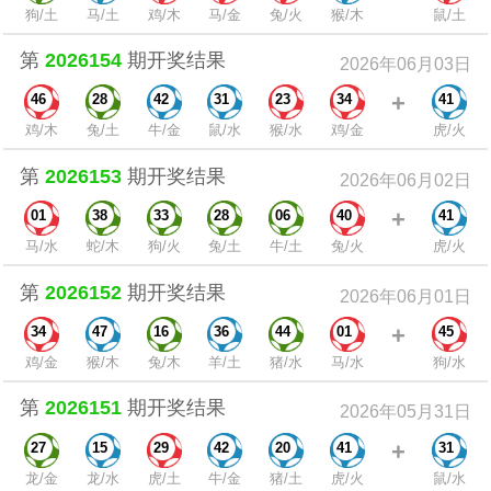
狗/土
马/土
鸡/木
马/金
兔/火
猴/木
鼠/土
第
2026154
期开奖结果
2026年06月03日
+
46
28
42
31
23
34
41
鸡/木
兔/土
牛/金
鼠/水
猴/水
鸡/金
虎/火
第
2026153
期开奖结果
2026年06月02日
+
01
38
33
28
06
40
41
马/水
蛇/木
狗/火
兔/土
牛/土
兔/火
虎/火
第
2026152
期开奖结果
2026年06月01日
+
34
47
16
36
44
01
45
鸡/金
猴/木
兔/木
羊/土
猪/水
马/水
狗/水
第
2026151
期开奖结果
2026年05月31日
+
27
15
29
42
20
41
31
龙/金
龙/水
虎/土
牛/金
猪/土
虎/火
鼠/水