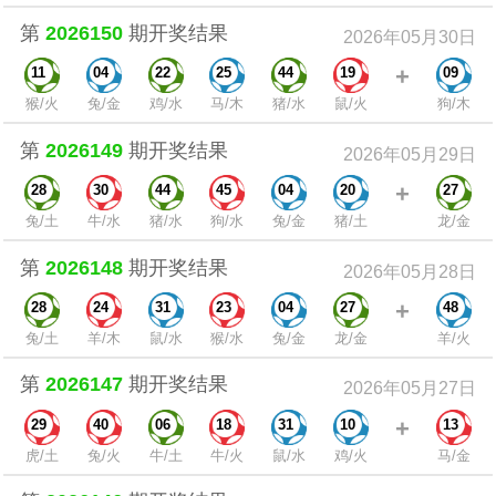
第
2026150
期开奖结果
2026年05月30日
+
11
04
22
25
44
19
09
猴/火
兔/金
鸡/水
马/木
猪/水
鼠/火
狗/木
第
2026149
期开奖结果
2026年05月29日
+
28
30
44
45
04
20
27
兔/土
牛/水
猪/水
狗/水
兔/金
猪/土
龙/金
第
2026148
期开奖结果
2026年05月28日
+
28
24
31
23
04
27
48
兔/土
羊/木
鼠/水
猴/水
兔/金
龙/金
羊/火
第
2026147
期开奖结果
2026年05月27日
+
29
40
06
18
31
10
13
虎/土
兔/火
牛/土
牛/火
鼠/水
鸡/火
马/金