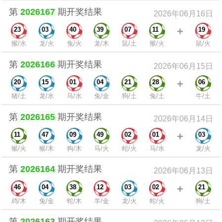
第
2026167
期开奖结果
2026年06月16日
+
23
03
40
39
07
11
19
猴/水
龙/火
兔/火
龙/木
鼠/土
猴/火
鼠/火
第
2026166
期开奖结果
2026年06月15日
+
20
15
01
04
21
28
06
猪/土
龙/水
马/水
兔/金
狗/土
兔/土
牛/土
第
2026165
期开奖结果
2026年06月14日
+
11
47
09
49
02
01
03
猴/火
猴/木
狗/木
马/火
蛇/火
马/水
龙/火
第
2026164
期开奖结果
2026年06月13日
+
46
04
38
12
03
02
21
鸡/木
兔/金
蛇/木
羊/金
龙/火
蛇/火
狗/土
第
2026163
期开奖结果