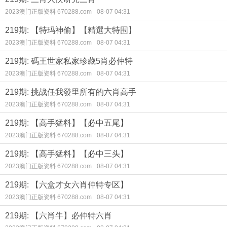
2023澳门正版资料 670288.com
08-07 04:31
219期: 【特玛神偷】【精選大特围】
2023澳门正版资料 670288.com
08-07 04:31
219期: 碼王世家私家珍藏5肖必仲特
2023澳门正版资料 670288.com
08-07 04:31
219期: 挑战任我發里所有的六肖高手
2023澳门正版资料 670288.com
08-07 04:31
219期: 【高手猛料】【必中五尾】
2023澳门正版资料 670288.com
08-07 04:31
219期: 【高手猛料】【必中三头】
2023澳门正版资料 670288.com
08-07 04:31
219期: 【六盒才女六肖仲特专区】
2023澳门正版资料 670288.com
08-07 04:31
219期: 【六肖牛】必仲特六肖