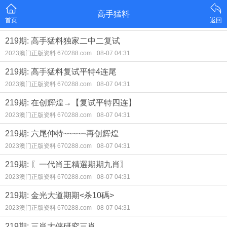
高手猛料
首页
返回
219期: 高手猛料独家二中二复试
2023澳门正版资料 670288.com
08-07 04:31
219期: 高手猛料复试平特4连尾
2023澳门正版资料 670288.com
08-07 04:31
219期: 在创辉煌→【复试平特四连】
2023澳门正版资料 670288.com
08-07 04:31
219期: 六尾仲特~~~~~再创辉煌
2023澳门正版资料 670288.com
08-07 04:31
219期: 〖一代肖王精選期期九肖〗
2023澳门正版资料 670288.com
08-07 04:31
219期: 金光大道期期<杀10碼>
2023澳门正版资料 670288.com
08-07 04:31
219期: 三肖大侠研究三肖