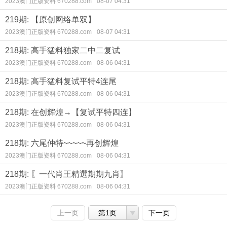
2023澳门正版资料 670288.com
08-07 04:31
219期: 【原创网络单双】
2023澳门正版资料 670288.com
08-07 04:31
218期: 高手猛料独家二中二复试
2023澳门正版资料 670288.com
08-06 04:31
218期: 高手猛料复试平特4连尾
2023澳门正版资料 670288.com
08-06 04:31
218期: 在创辉煌→【复试平特四连】
2023澳门正版资料 670288.com
08-06 04:31
218期: 六尾仲特~~~~~再创辉煌
2023澳门正版资料 670288.com
08-06 04:31
218期: 〖一代肖王精選期期九肖〗
2023澳门正版资料 670288.com
08-06 04:31
上一页
第1页
下一页