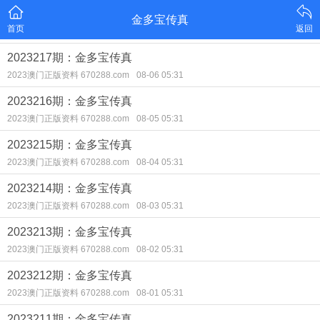
金多宝传真
首页
返回
2023217期：金多宝传真
2023澳门正版资料 670288.com
08-06 05:31
2023216期：金多宝传真
2023澳门正版资料 670288.com
08-05 05:31
2023215期：金多宝传真
2023澳门正版资料 670288.com
08-04 05:31
2023214期：金多宝传真
2023澳门正版资料 670288.com
08-03 05:31
2023213期：金多宝传真
2023澳门正版资料 670288.com
08-02 05:31
2023212期：金多宝传真
2023澳门正版资料 670288.com
08-01 05:31
2023211期：金多宝传真