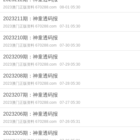
2023澳门正版资料 670288.com
08-01 05:30
2023211期：神童透码报
2023澳门正版资料 670288.com
07-31 05:30
2023210期：神童透码报
2023澳门正版资料 670288.com
07-30 05:30
2023209期：神童透码报
2023澳门正版资料 670288.com
07-29 05:30
2023208期：神童透码报
2023澳门正版资料 670288.com
07-28 05:30
2023207期：神童透码报
2023澳门正版资料 670288.com
07-27 05:30
2023206期：神童透码报
2023澳门正版资料 670288.com
07-26 05:31
2023205期：神童透码报