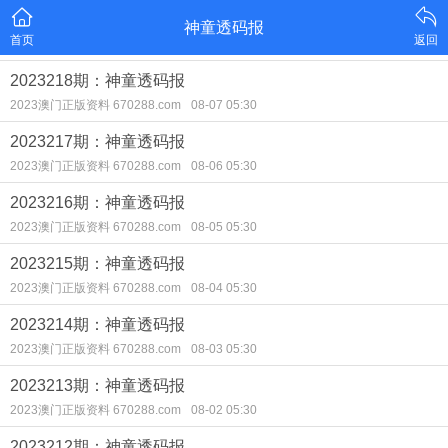
神童透码报
首页
返回
2023218期：神童透码报
2023澳门正版资料 670288.com
08-07 05:30
2023217期：神童透码报
2023澳门正版资料 670288.com
08-06 05:30
2023216期：神童透码报
2023澳门正版资料 670288.com
08-05 05:30
2023215期：神童透码报
2023澳门正版资料 670288.com
08-04 05:30
2023214期：神童透码报
2023澳门正版资料 670288.com
08-03 05:30
2023213期：神童透码报
2023澳门正版资料 670288.com
08-02 05:30
2023212期：神童透码报