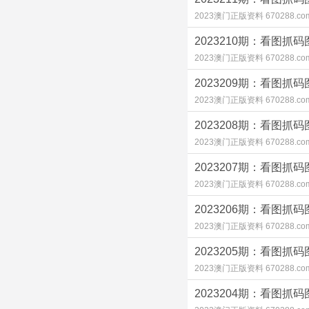
2023澳门正版资料 670288.co
2023210期：看图抓码
2023澳门正版资料 670288.co
2023209期：看图抓码
2023澳门正版资料 670288.co
2023208期：看图抓码
2023澳门正版资料 670288.co
2023207期：看图抓码
2023澳门正版资料 670288.co
2023206期：看图抓码
2023澳门正版资料 670288.co
2023205期：看图抓码
2023澳门正版资料 670288.co
2023204期：看图抓码