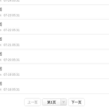
m
07-24 05:31
图
m
07-23 05:31
图
m
07-22 05:31
图
m
07-21 05:31
图
m
07-20 05:31
图
m
07-19 05:31
图
m
07-18 05:31
上一页
第1页
下一页