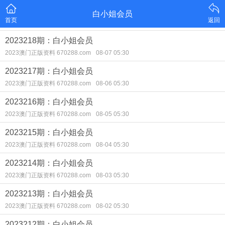
白小姐会员
首页
返回
2023218期：白小姐会员
2023澳门正版资料 670288.com
08-07 05:30
2023217期：白小姐会员
2023澳门正版资料 670288.com
08-06 05:30
2023216期：白小姐会员
2023澳门正版资料 670288.com
08-05 05:30
2023215期：白小姐会员
2023澳门正版资料 670288.com
08-04 05:30
2023214期：白小姐会员
2023澳门正版资料 670288.com
08-03 05:30
2023213期：白小姐会员
2023澳门正版资料 670288.com
08-02 05:30
2023212期：白小姐会员