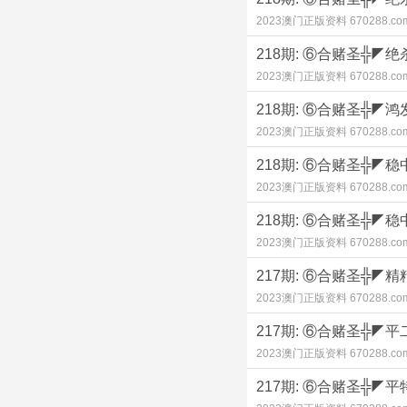
2023澳门正版资料 670288.co
218期: ⑥合赌圣╬◤绝
2023澳门正版资料 670288.co
218期: ⑥合赌圣╬◤鸿
2023澳门正版资料 670288.co
218期: ⑥合赌圣╬◤稳
2023澳门正版资料 670288.co
218期: ⑥合赌圣╬◤稳
2023澳门正版资料 670288.co
217期: ⑥合赌圣╬◤
2023澳门正版资料 670288.co
217期: ⑥合赌圣╬◤平
2023澳门正版资料 670288.co
217期: ⑥合赌圣╬◤平