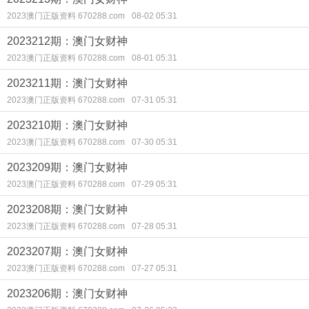
2023澳门正版资料 670288.com
08-02 05:31
2023212期：澳门女财神
2023澳门正版资料 670288.com
08-01 05:31
2023211期：澳门女财神
2023澳门正版资料 670288.com
07-31 05:31
2023210期：澳门女财神
2023澳门正版资料 670288.com
07-30 05:31
2023209期：澳门女财神
2023澳门正版资料 670288.com
07-29 05:31
2023208期：澳门女财神
2023澳门正版资料 670288.com
07-28 05:31
2023207期：澳门女财神
2023澳门正版资料 670288.com
07-27 05:31
2023206期：澳门女财神