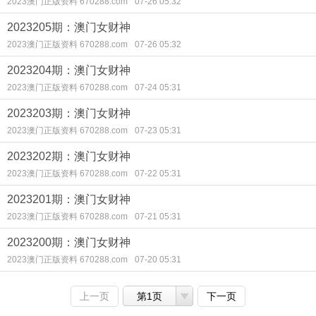
2023澳门正版资料 670288.com
07-26 05:32
2023205期：澳门女财神
2023澳门正版资料 670288.com
07-26 05:32
2023204期：澳门女财神
2023澳门正版资料 670288.com
07-24 05:31
2023203期：澳门女财神
2023澳门正版资料 670288.com
07-23 05:31
2023202期：澳门女财神
2023澳门正版资料 670288.com
07-22 05:31
2023201期：澳门女财神
2023澳门正版资料 670288.com
07-21 05:31
2023200期：澳门女财神
2023澳门正版资料 670288.com
07-20 05:31
上一页
第1页
下一页