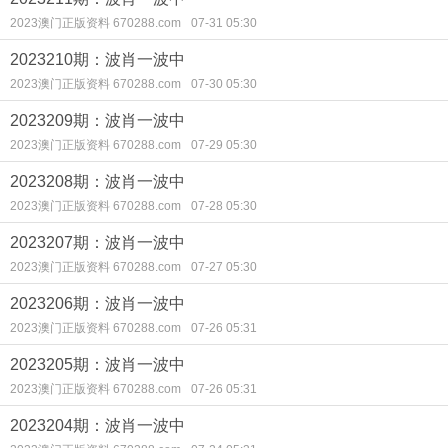
2023澳门正版资料 670288.com
07-31 05:30
2023210期：波肖一波中
2023澳门正版资料 670288.com
07-30 05:30
2023209期：波肖一波中
2023澳门正版资料 670288.com
07-29 05:30
2023208期：波肖一波中
2023澳门正版资料 670288.com
07-28 05:30
2023207期：波肖一波中
2023澳门正版资料 670288.com
07-27 05:30
2023206期：波肖一波中
2023澳门正版资料 670288.com
07-26 05:31
2023205期：波肖一波中
2023澳门正版资料 670288.com
07-26 05:31
2023204期：波肖一波中