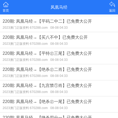
凤凰马经
首页
返回
220期: 凤凰马经→【平码二中二】已免费大公开
2023澳门正版资料 670288.com
08-08 04:33
220期: 凤凰马经→【买八不中】已免费大公开
2023澳门正版资料 670288.com
08-08 04:33
220期: 凤凰马经→【平特㊣三尾】已免费大公开
2023澳门正版资料 670288.com
08-08 04:33
220期: 凤凰马经→【绝杀㊣二肖】已免费大公开
2023澳门正版资料 670288.com
08-08 04:33
220期: 凤凰马经→【九宫禁①肖】已免费大公开
2023澳门正版资料 670288.com
08-08 04:33
220期: 凤凰马经→【绝杀㊣一尾】已免费大公开
2023澳门正版资料 670288.com
08-08 04:33
220期: 凤凰马经→【绝杀四分一】已免费大公开